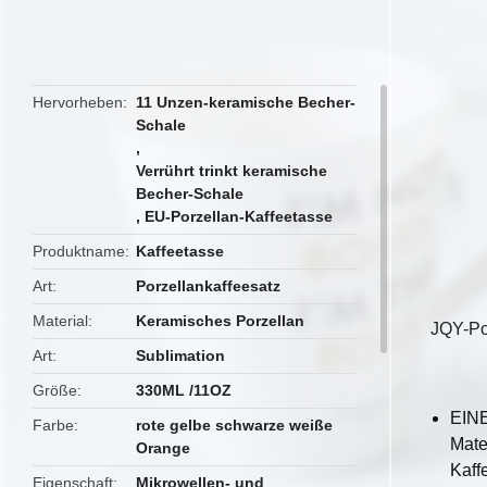
butto
Hervorheben
11 Unzen-keramische Becher-
Schale
,
Verrührt trinkt keramische
Becher-Schale
,
EU-Porzellan-Kaffeetasse
Produktname
Kaffeetasse
Art
Porzellankaffeesatz
Material
Keramisches Porzellan
JQY-Por
Art
Sublimation
Größe
330ML /11OZ
EINE
Farbe
rote gelbe schwarze weiße
Mate
Orange
Kaff
Eigenschaft
Mikrowellen- und