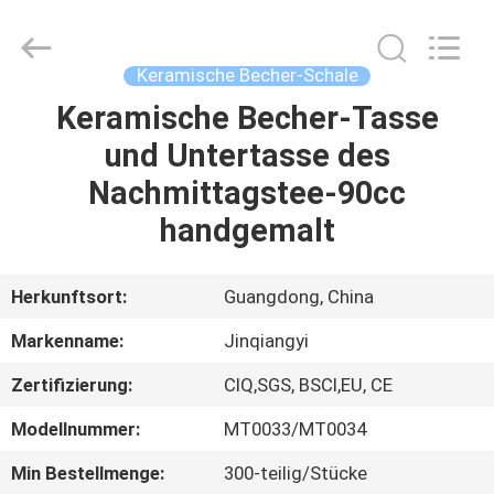
Essgeschirr-
Satz
Supplier.
Copyright
©
Keramische Becher-Schale
2020
-
2025
Keramische Becher-Tasse
HAUS
Guangdong
Jinqiangyi
und Untertasse des
Ceramics
Limited.
All
PRODUKTE
Nachmittagstee-90cc
Rights
Reserved.
handgemalt
ÜBER
UNS
Herkunftsort:
Guangdong, China
Markenname:
Jinqiangyi
FABRIK-
Zertifizierung:
CIQ,SGS, BSCI,EU, CE
AUSFLUG
Modellnummer:
MT0033/MT0034
QUALITÄTSKONTROLLE
Min Bestellmenge:
300-teilig/Stücke