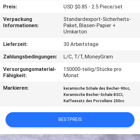
Preis:
USD $0.85 - 2.5 Piece/set
TRETEN
Verpackung
Standardexport-Sicherheits-
SIE
Informationen:
Paket, Blasen-Papier +
Umkarton
MIT
UNS
Lieferzeit:
30 Arbeitstage
IN
Zahlungsbedingungen:
L/C, T/T, MoneyGram
VERBINDUNG
Versorgungsmaterial-
150000-teilig/Stücke pro
Fähigkeit:
Monat
NACHRICHTEN
Markieren:
,
keramische Schale des Becher-90cc
,
Keramische Becher-Schale BSCI
Kaffeesatz des Porzellans 250cc
SITEMAP
BESTPREIS
PRIVACY
POLICY