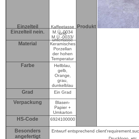
Einzelteil
Produkt
Kaffeetasse
Einzelteil nein.
M.Ü. 0034
und
M.Ü.-0033/
untertasse
Material
Keramisches
Porzellan
der hohen
Temperatur
Farbe
Hellblau,
gelb,
Orange,
grau,
dunkelblau
Grad
Ein Grad
Verpackung
Blasen-
Papier +
Umkarton
HS-Code
6924100000
Besonders
Entwurf entsprechend client'requirement.suc
angefertigt
Drucklogo, etc.