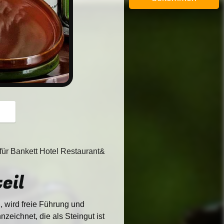
button
für Bankett Hotel Restaurant&
eil
wird freie Führung und
zeichnet, die als Steingut ist