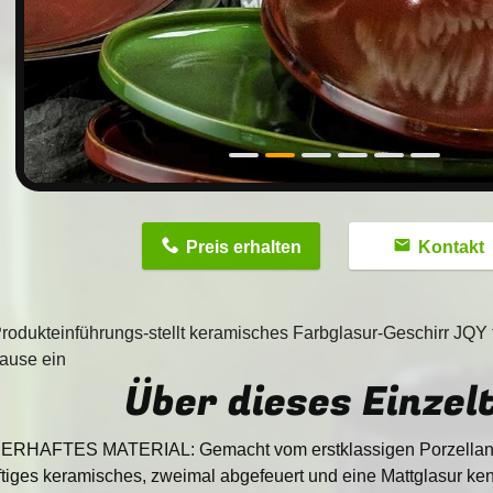
n
Preis erhalten
Kontakt
odukteinführungs-stellt keramisches Farbglasur-Geschirr JQY 
ause ein
Über dieses Einzelt
RHAFTES MATERIAL: Gemacht vom erstklassigen Porzellan, 
ftiges keramisches, zweimal abgefeuert und eine Mattglasur kenn