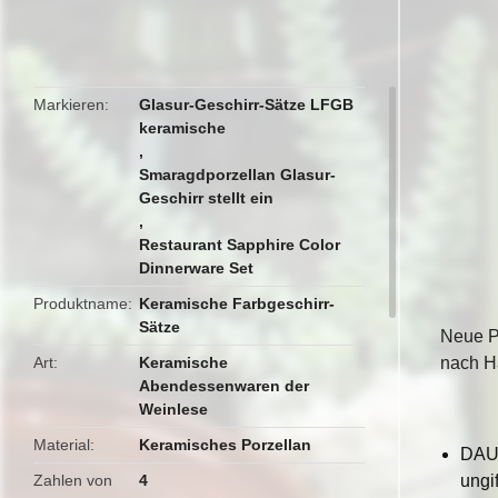
butto
Markieren
Glasur-Geschirr-Sätze LFGB
keramische
,
Smaragdporzellan Glasur-
Geschirr stellt ein
,
Restaurant Sapphire Color
Dinnerware Set
Produktname
Keramische Farbgeschirr-
Sätze
Neue Pr
Art
Keramische
nach H
Abendessenwaren der
Weinlese
Material
Keramisches Porzellan
DAUE
Zahlen von
4
ungi