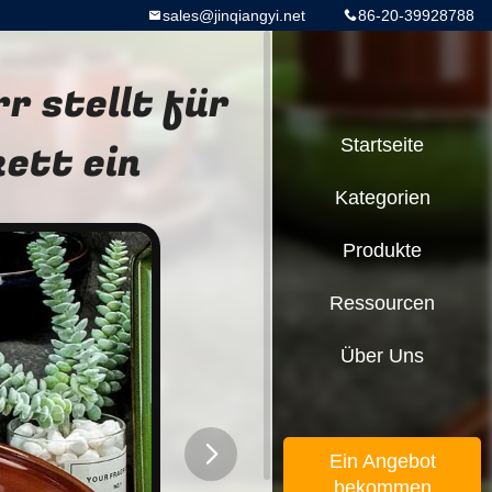
sales@jinqiangyi.net
86-20-39928788
r stellt für
ett ein
Startseite
Kategorien
Produkte
Ressourcen
Über Uns
Ein Angebot
bekommen