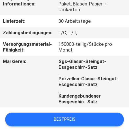
Informationen:
Paket, Blasen-Papier +
Umkarton
TRETEN
SIE
Lieferzeit:
30 Arbeitstage
MIT
Zahlungsbedingungen:
L/C, T/T,
UNS
Versorgungsmaterial-
150000-teilig/Stücke pro
Fähigkeit:
Monat
IN
VERBINDUNG
Markieren:
Sgs-Glasur-Steingut-
Essgeschirr-Satz
,
NACHRICHTEN
Porzellan-Glasur-Steingut-
Essgeschirr-Satz
,
Kundengebundener
Essgeschirr-Satz
BESTPREIS