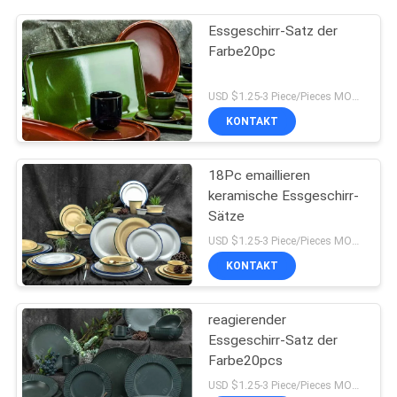
Essgeschirr-Satz der
Farbe20pc
USD $1.25-3 Piece/Pieces MOQ:300-teilig/Stücke
KONTAKT
18Pc emaillieren
keramische Essgeschirr-
Sätze
USD $1.25-3 Piece/Pieces MOQ:300-teilig/Stücke
KONTAKT
reagierender
Essgeschirr-Satz der
Farbe20pcs
USD $1.25-3 Piece/Pieces MOQ:300-teilig/Stücke