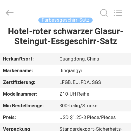
Essgeschirr-
Satz
Fournisseur.
Copyright
©
Farbessgeschirr-Satz
2020
-
2022
Hotel-roter schwarzer Glasur-
HAUS
ceramicdinnerwareset.com.
All
Steingut-Essgeschirr-Satz
Rights
Reserved.
PRODUKTE
Herkunftsort:
Guangdong, China
ÜBER
Markenname:
Jinqiangyi
UNS
Zertifizierung:
LFGB, EU, FDA, SGS
Modellnummer:
Z10-UH Reihe
FABRIK-
AUSFLUG
Min Bestellmenge:
300-teilig/Stücke
Preis:
USD $1.25-3 Piece/Pieces
QUALITÄTSKONTROLLE
Verpackung
Standardexport-Sicherheits-