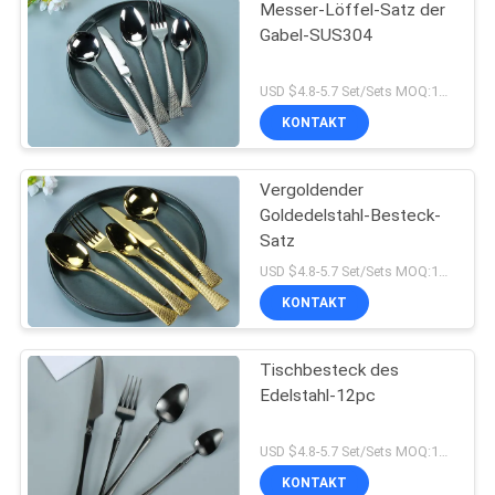
Messer-Löffel-Satz der
Gabel-SUS304
USD $4.8-5.7 Set/Sets MOQ:10 Satz/Sätze
KONTAKT
Vergoldender
Goldedelstahl-Besteck-
Satz
USD $4.8-5.7 Set/Sets MOQ:10 Satz/Sätze
KONTAKT
Tischbesteck des
Edelstahl-12pc
USD $4.8-5.7 Set/Sets MOQ:10 Satz/Sätze
KONTAKT