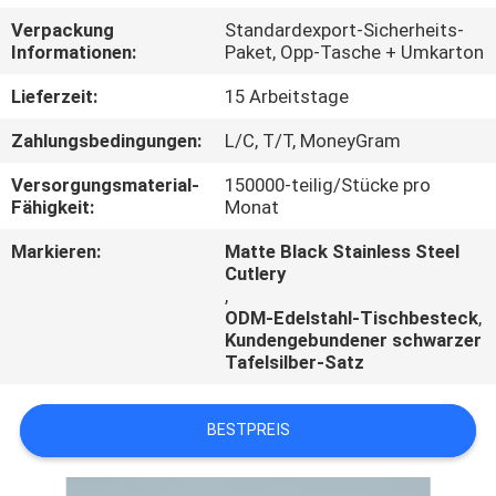
Verpackung
Standardexport-Sicherheits-
TRETEN
Informationen:
Paket, Opp-Tasche + Umkarton
SIE
Lieferzeit:
15 Arbeitstage
MIT
Zahlungsbedingungen:
L/C, T/T, MoneyGram
UNS
Versorgungsmaterial-
150000-teilig/Stücke pro
IN
Fähigkeit:
Monat
VERBINDUNG
Markieren:
Matte Black Stainless Steel
Cutlery
,
NACHRICHTEN
ODM-Edelstahl-Tischbesteck
,
Kundengebundener schwarzer
Tafelsilber-Satz
BESTPREIS