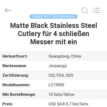
Essgeschirr-
Satz
Fournisseur.
Copyright
©
Edelstahl-Tischbesteck
2020
-
2022
Matte Black Stainless Steel
HAUS
ceramicdinnerwareset.com.
All
Cutlery für 4 schließen
Rights
Reserved.
PRODUKTE
Messer mit ein
ÜBER
Herkunftsort:
Guangdong, China
UNS
Markenname:
Jinqiangyi
Zertifizierung:
CIQ, FDA, SGS
FABRIK-
Modellnummer:
LZ19900
AUSFLUG
Min Bestellmenge:
10 Satz/Sätze
QUALITÄTSKONTROLLE
Preis:
USD $4.8-5.7 Set/Sets