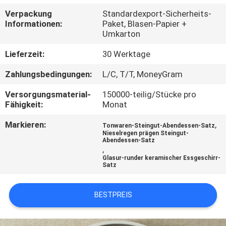
Verpackung
Standardexport-Sicherheits-
TRETEN
Informationen:
Paket, Blasen-Papier +
Umkarton
SIE
MIT
Lieferzeit:
30 Werktage
UNS
Zahlungsbedingungen:
L/C, T/T, MoneyGram
IN
Versorgungsmaterial-
150000-teilig/Stücke pro
Fähigkeit:
Monat
VERBINDUNG
Markieren:
,
Tonwaren-Steingut-Abendessen-Satz
Nieselregen prägen Steingut-
NACHRICHTEN
Abendessen-Satz
,
Glasur-runder keramischer Essgeschirr-
Satz
BESTPREIS