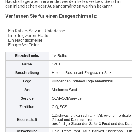
Haushaltsgeräten verwendet werden helles weißes. Sie ist in
den inländischen oder Auslandsmärkten weithin bekannt.
Verfassen Sie für einen Essgeschirrsatz:
· Ein Kaffee-Satz mit Untertasse
. Eine Teigwaren-Platte
· Ein Nachtischteller
· Ein großer Teller
Einzelteil nein.
YA-Reihe
Farbe
Grau
Beschreibung
Hotel-u. Restaurant-Essgeschirr-Satz
Logo
Kundengebundenes Logo annehmbar
Art
Modernes West
Service
OEM-/ODMservice
Zertifikat
CIQ, SGS
1.Dishwasher, Kühlschrank, Mikrowellenherdsafe
Eigenschaft
2.Lead und Kadmium frei
beständige Glasur des Safes 3.Food und des Krat
Verwendung
Hotel, Restaurant, Haus, Bankett, Speisesaal, Buffe