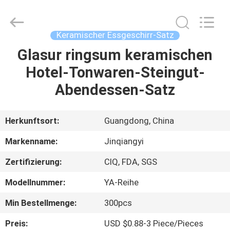
Essgeschirr-
Satz
Fournisseur.
Copyright
©
Keramischer Essgeschirr-Satz
2020
-
2025
Glasur ringsum keramischen
HAUS
ceramicdinnerwareset.com.
All
Hotel-Tonwaren-Steingut-
Rights
Reserved.
PRODUKTE
Abendessen-Satz
ÜBER
Herkunftsort:
Guangdong, China
UNS
Markenname:
Jinqiangyi
Zertifizierung:
CIQ, FDA, SGS
FABRIK-
Modellnummer:
YA-Reihe
AUSFLUG
Min Bestellmenge:
300pcs
QUALITÄTSKONTROLLE
Preis:
USD $0.88-3 Piece/Pieces