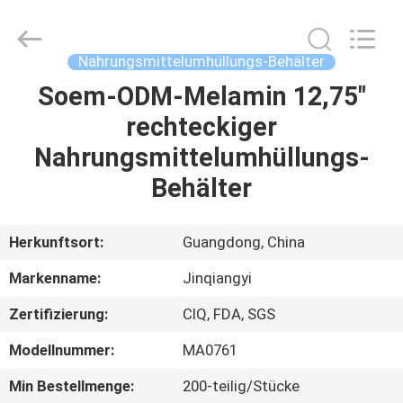
Essgeschirr-
Satz
Fournisseur.
Copyright
©
Nahrungsmittelumhüllungs-Behälter
2020
-
2022
Soem-ODM-Melamin 12,75"
HAUS
ceramicdinnerwareset.com.
All
rechteckiger
Rights
Reserved.
PRODUKTE
Nahrungsmittelumhüllungs-
Behälter
ÜBER
UNS
Herkunftsort:
Guangdong, China
Markenname:
Jinqiangyi
FABRIK-
Zertifizierung:
CIQ, FDA, SGS
AUSFLUG
Modellnummer:
MA0761
QUALITÄTSKONTROLLE
Min Bestellmenge:
200-teilig/Stücke