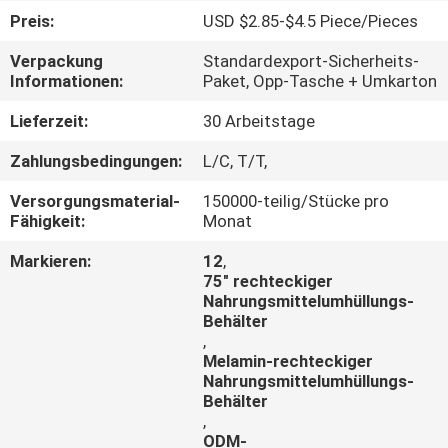
Preis:
USD $2.85-$4.5 Piece/Pieces
TRETEN
Verpackung
Standardexport-Sicherheits-
SIE
Informationen:
Paket, Opp-Tasche + Umkarton
MIT
Lieferzeit:
30 Arbeitstage
UNS
Zahlungsbedingungen:
L/C, T/T,
IN
Versorgungsmaterial-
150000-teilig/Stücke pro
VERBINDUNG
Fähigkeit:
Monat
Markieren:
12
,
NACHRICHTEN
75" rechteckiger
Nahrungsmittelumhüllungs-
Behälter
,
Melamin-rechteckiger
Nahrungsmittelumhüllungs-
Behälter
,
ODM-