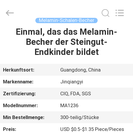
Essgeschirr-
Satz
Fournisseur.
Copyright
©
Melamin-Schalen-Becher
2020
-
2025
Einmal, das das Melamin-
HAUS
ceramicdinnerwareset.com.
All
Becher der Steingut-
Rights
Reserved.
PRODUKTE
Endkinder bildet
ÜBER
Herkunftsort:
Guangdong, China
UNS
Markenname:
Jinqiangyi
Zertifizierung:
CIQ, FDA, SGS
FABRIK-
Modellnummer:
MA1236
AUSFLUG
Min Bestellmenge:
300-teilig/Stücke
QUALITÄTSKONTROLLE
Preis:
USD $0.5-$1.35 Piece/Pieces