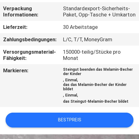
Verpackung
Standardexport-Sicherheits-
TRETEN
Informationen:
Paket, Opp-Tasche + Umkarton
SIE
Lieferzeit:
30 Arbeitstage
MIT
Zahlungsbedingungen:
L/C, T/T, MoneyGram
UNS
Versorgungsmaterial-
150000-teilig/Stücke pro
IN
Fähigkeit:
Monat
VERBINDUNG
Markieren:
Steingut beenden das Melamin-Becher
der Kinder
,
,
Einmal
NACHRICHTEN
das das Melamin-Becher der Kinder
bildet
,
,
Einmal
das Steingut-Melamin-Becher bildet
BESTPREIS