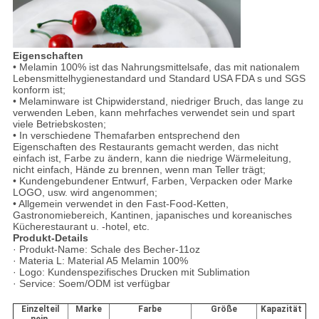
Eigenschaften
• Melamin 100% ist das Nahrungsmittelsafe, das mit nationalem
Lebensmittelhygienestandard und Standard USA FDA s und SGS
konform ist;
• Melaminware ist Chipwiderstand, niedriger Bruch, das lange zu
verwenden Leben, kann mehrfaches verwendet sein und spart
viele Betriebskosten;
• In verschiedene Themafarben entsprechend den
Eigenschaften des Restaurants gemacht werden, das nicht
einfach ist, Farbe zu ändern, kann die niedrige Wärmeleitung,
nicht einfach, Hände zu brennen, wenn man Teller trägt;
• Kundengebundener Entwurf, Farben, Verpacken oder Marke
LOGO, usw. wird angenommen;
• Allgemein verwendet in den Fast-Food-Ketten,
Gastronomiebereich, Kantinen, japanisches und koreanisches
Kücherestaurant u. -hotel, etc.
Produkt-Details
·
Produkt-Name: Schale des Becher-11oz
· Materia L: Material A5 Melamin 100%
· Logo: Kundenspezifisches Drucken mit Sublimation
· Service: Soem/ODM ist verfügbar
Einzelteil
Marke
Farbe
Größe
Kapazität