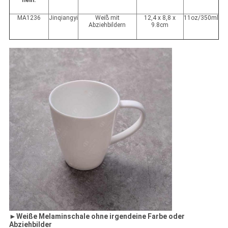
nein.
MA1236
Jinqiangyi
Weiß mit
12,4 x 8,8 x
11oz/350ml
Abziehbildern
9.8cm
►
Weiße Melaminschale ohne irgendeine Farbe oder
Abziehbilder