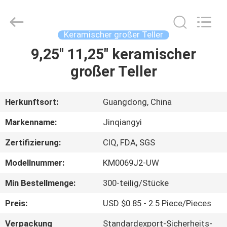
Essgeschirr-
Satz
Fournisseur.
Copyright
©
Keramischer großer Teller
2020
-
2025
9,25" 11,25" keramischer
HAUS
Guangdong
Jinqiangyi
großer Teller
Ceramics
Limited.
All
PRODUKTE
Rights
Reserved.
Herkunftsort:
Guangdong, China
ÜBER
Markenname:
Jinqiangyi
UNS
Zertifizierung:
CIQ, FDA, SGS
Modellnummer:
KM0069J2-UW
FABRIK-
AUSFLUG
Min Bestellmenge:
300-teilig/Stücke
Preis:
USD $0.85 - 2.5 Piece/Pieces
QUALITÄTSKONTROLLE
Verpackung
Standardexport-Sicherheits-