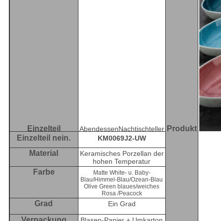
Einzelteil
Produkt
AbendessenNachtischteller
Einzelteil nein.
KM0069J2-UW
Material
Keramisches Porzellan der
hohen Temperatur
Farbe
Matte White- u. Baby-
Blau/Himmel-Blau/Ozean-Blau
Olive Green blaues/weiches
Rosa /Peacock
Grad
Ein Grad
Verpackung
Blasen-Papier + Umkarton