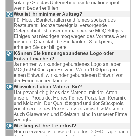
solange Sie das Unternehmensinformationenprofil
wenn Bedarf erfüllen.
Q3
Was ist Ihr minimaler Auftrag?
Für Hotel, Banketthallen und feines speisendes
Restaurant Hochzeitsereignis, versorgende
Gelegenheit, ist unser normalerweise MOQ 300pcs.
Einiges hat niedriges moq wegen des Vorrates. Aber
mehr die Quantität, die Sie kaufen, Stückpreis,
erhalten Sie der billigere.
Q4
Können Sie kundengebundenes Logo oder
Entwurf machen?
Ja nehmen wir kundengebundenes Logo an, aber
MOQ ist 500pcs pro Entwurf. Wenn 1000pcs pro
einen Entwurf, wir kundengebundenen Entwurf von
der Form machen könnte.
Q5
Wievieles haben Material Sie?
Hauptsächlich gibt es das Material mit drei Arten
unserer Produkte: Hohes Feines Porzellan, Keramik
und Melamin. Der Qualitätsgrad und der Stückpreis
von ihnen: feines Porzellan > keramisch > Melamin.
Auch Glaswaren und Edelstahl sind in unserer Firma
verfügbar.
Q6
Wie lang ist Ihre Lieferfrist?
Normalerweise ist unsere Lieferfrist 30~40 Tage nach,