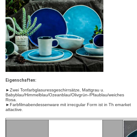
Eigenschaften:
►Zwei Tonfarbglasuressgeschirrsätze, Mattgrau u.
Babyblau/Himmelblau/Ozeanblau/Olivgrün-/Pfaublau/weiches
Rosa.
►Farbfilmabendessenware mit irrecgular Form ist in Th emarket
attactive.