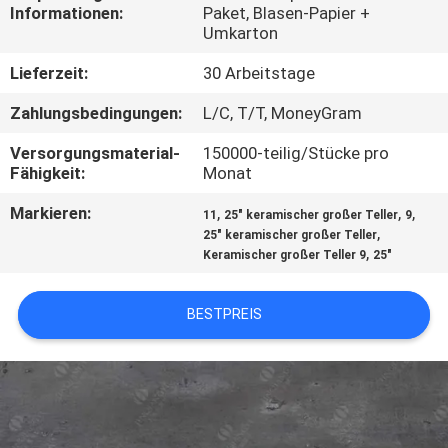
Informationen:
Paket, Blasen-Papier +
Umkarton
TRETEN
SIE
Lieferzeit:
30 Arbeitstage
MIT
Zahlungsbedingungen:
L/C, T/T, MoneyGram
UNS
Versorgungsmaterial-
150000-teilig/Stücke pro
Fähigkeit:
Monat
IN
VERBINDUNG
Markieren:
,
,
,
11
25" keramischer großer Teller
9
,
25" keramischer großer Teller
,
Keramischer großer Teller 9
25"
NACHRICHTEN
BESTPREIS
SITEMAP
PRIVACY
POLICY